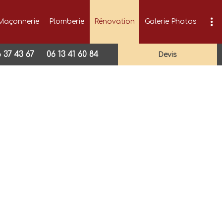
Maçonnerie
Plomberie
Rénovation
Galerie Photos
 37 43 67
06 13 41 60 84
devis