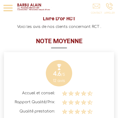
Toiture Rénovation Maçonnerie Plomberie
Construction Fournes Piscine FOURNES
Livre D'or
RCT
Voici les avis de nos clients concernant RCT .
NOTE MOYENNE
4.6
/5
12
avis
Accueil et conseil:
Rapport Qualité/Prix:
Qualité prestation: